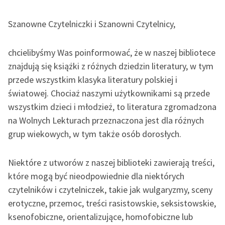
Katalog DAISY
Zgłoś brak utworu
Podkasty o książkach
Szanowne Czytelniczki i Szanowni Czytelnicy,
Aktualności
Narzędzia
chcielibyśmy Was poinformować, że w naszej bibliotece
Spotkanie z Katarzyną
znajdują się książki z różnych dziedzin literatury, w tym
Mapa Wolnych Lektur
Tunkiel w Oslo
przede wszystkim klasyka literatury polskiej i
Leśmianator
światowej. Chociaż naszymi użytkownikami są przede
Wolne Lektury na 32.
Przewodnik dla piszących i
wszystkim dzieci i młodzież, to literatura zgromadzona
Pol’and’Rock Festivalu
czytających
na Wolnych Lekturach przeznaczona jest dla różnych
„Kochanek Lady
grup wiekowych, w tym także osób dorosłych.
Chatterley” do słuchania
na Wolnych Lekturach
API
Niektóre z utworów z naszej biblioteki zawierają treści,
Nowy audiobook –
OAI-PMH
które mogą być nieodpowiednie dla niektórych
„Marzenie o Oriencie”
czytelników i czytelniczek, takie jak wulgaryzmy, sceny
Widget Wolnych Lektur
Sophie Elkan
erotyczne, przemoc, treści rasistowskie, seksistowskie,
Przypisy
ksenofobiczne, orientalizujące, homofobiczne lub
Kolekcja Nadwyraz.com x