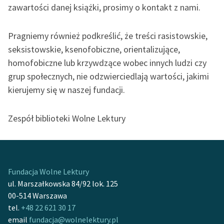
zawartości danej książki, prosimy o kontakt z nami.
Zespół
Pragniemy również podkreślić, że treści rasistowskie,
Zasady wykorzystania
seksistowskie, ksenofobiczne, orientalizujące,
Wolnych Lektur
homofobiczne lub krzywdzące wobec innych ludzi czy
grup społecznych, nie odzwierciedlają wartości, jakimi
Logotypy
kierujemy się w naszej fundacji.
Materiały promocyjne
Polityka prywatności
Zespół biblioteki Wolne Lektury
Regulamin biblioteki
Dane fundacji i
sprawozdania finansowe
Fundacja Wolne Lektury
ul. Marszałkowska 84/92 lok. 125
Regulamin darowizn
00-514 Warszawa
tel.
+48 22 621 30 17
Informacja o treściach
email
fundacja@wolnelektury.pl
wrażliwych