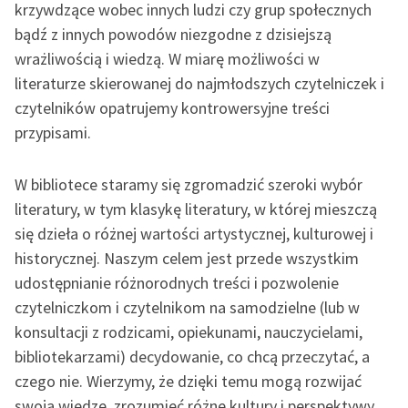
krzywdzące wobec innych ludzi czy grup społecznych
Wolne Lektury – idealna na
Katalog
lato
bądź z innych powodów niezgodne z dzisiejszą
Katalog w formacie PDF
wrażliwością i wiedzą. W miarę możliwości w
Blog
literaturze skierowanej do najmłodszych czytelniczek i
czytelników opatrujemy kontrowersyjne treści
przypisami.
Lektury szkolne i klasyka
literatury do słuchania dla
uczennic i uczniów z
W bibliotece staramy się zgromadzić szeroki wybór
niepełnosprawnościami
literatury, w tym klasykę literatury, w której mieszczą
się dzieła o różnej wartości artystycznej, kulturowej i
E-kolekcja lektur
historycznej. Naszym celem jest przede wszystkim
szkolnych i literatury do
słuchania dla uczennic i
udostępnianie różnorodnych treści i pozwolenie
uczniów z
czytelniczkom i czytelnikom na samodzielne (lub w
niepełnosprawnościami
konsultacji z rodzicami, opiekunami, nauczycielami,
bibliotekarzami) decydowanie, co chcą przeczytać, a
Feministyczne inspiracje.
czego nie. Wierzymy, że dzięki temu mogą rozwijać
Popularyzacja
skandynawskiej literatury
swoją wiedzę, zrozumieć różne kultury i perspektywy