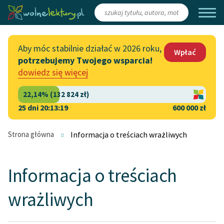
Zaloguj się
/
Załóż konto
Aby móc stabilnie działać w 2026 roku,
Wpłać
potrzebujemy Twojego wsparcia!
Katalog
Włącz się
dowiedz się więcej
Lektury szkolne
Wesprzyj Wolne Lektury
Książki
Współpraca z firmami
25 dni 20:13:19
600 000 zł
Autorki i autorzy
Zapisz się na newsletter
Strona główna
Informacja o treściach wrażliwych
Audiobooki
Przekaż 1,5%
Kolekcje tematyczne
Informacja o treściach
Włącz się w prace
NOWOŚCI
wrażliwych
redakcyjne
Motywy literackie
Zgłoś błąd