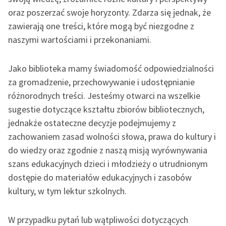
feministycznej
oraz poszerzać swoje horyzonty. Zdarza się jednak, że
zawierają one treści, które mogą być niezgodne z
Ręce pełne poezji
naszymi wartościami i przekonaniami.
Kolekcje edukacyjne
twórców przechodzących
Jako biblioteka mamy świadomość odpowiedzialności
do domeny publicznej,
za gromadzenie, przechowywanie i udostępnianie
lektur szkolnych oraz
różnorodnych treści. Jesteśmy otwarci na wszelkie
Starego Testamentu
sugestie dotyczące kształtu zbiorów bibliotecznych,
Odkurzamy bohaterów
jednakże ostateczne decyzje podejmujemy z
zachowaniem zasad wolności słowa, prawa do kultury i
Szkoła Poezji Wolnych
do wiedzy oraz zgodnie z naszą misją wyrównywania
Lektur
szans edukacyjnych dzieci i młodzieży o utrudnionym
O nas
dostępie do materiałów edukacyjnych i zasobów
kultury, w tym lektur szkolnych.
Kontakt
O projekcie
W przypadku pytań lub wątpliwości dotyczących