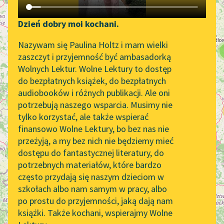
Katalog DAISY
Zgłoś brak utworu
15
12
Podkasty o książkach
Dzień dobry moi kochani.
211
Aktualności
Narzędzia
Nazywam się Paulina Holtz i mam wielki
zaszczyt i przyjemność być ambasadorką
15
„Prokurator Alicja Horn”
Mapa Wolnych Lektur
Wolnych Lektur. Wolne Lektury to dostęp
do słuchania
56
do bezpłatnych książek, do bezpłatnych
Leśmianator
17
audiobooków i różnych publikacji. Ale oni
Byliśmy częścią AI Impact
2
potrzebują naszego wsparcia. Musimy nie
Przewodnik dla piszących i
Lab
tylko korzystać, ale także wspierać
czytających
3
finansowo Wolne Lektury, bo bez nas nie
Zapraszamy na spotkanie
przeżyją, a my bez nich nie będziemy mieć
online z tłumaczkami
dostępu do fantastycznej literatury, do
literatury skandynawskiej
6
API
51
27
potrzebnych materiałów, które bardzo
Spotkanie z Katarzyną
OAI-PMH
często przydają się naszym dzieciom w
Tunkiel w Oslo
szkołach albo nam samym w pracy, albo
49
Widget Wolnych Lektur
po prostu do przyjemności, jaką dają nam
102. lata temu zmarł
15
książki. Także kochani, wspierajmy Wolne
Przypisy
Joseph Conrad
4