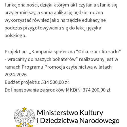
„Marzenie o Oriencie”
funkcjonalności, dzięki którym akt czytania stanie się
Katalog
Sophie Elkan
przyjemniejszy, a samą aplikację będzie można
Katalog w formacie PDF
wykorzystać również jako narzędzie edukacyjne
Blog
podczas przygotowywania się do lekcji języka
polskiego.
Lektury szkolne i klasyka
literatury do słuchania dla
Projekt pn. „Kampania społeczna “Odkurzacz literacki”
uczennic i uczniów z
- wracamy do naszych bohaterów” realizowany jest w
niepełnosprawnościami
ramach Programu Promocja czytelnictwa w latach
E-kolekcja lektur
2024-2026.
szkolnych i literatury do
Budżet projektu: 534 500,00 zł.
słuchania dla uczennic i
Dofinansowanie ze środków MKDiN: 374 200,00 zł.
uczniów z
niepełnosprawnościami
Feministyczne inspiracje.
Popularyzacja
skandynawskiej literatury