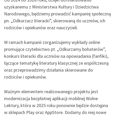
Katalog DAISY
Zgłoś brak utworu
uzyskanemu z Ministerstwa Kultury i Dziedzictwa
Podkasty o książkach
Narodowego, będziemy prowadzić kampanię społeczną
pn. „Odkurzacz literacki”, skierowaną do uczniów, ich
Aktualności
Narzędzia
rodziców i opiekunów oraz nauczycieli.
Zapraszamy na spotkanie
Mapa Wolnych Lektur
online z tłumaczkami
W ramach kampanii zorganizujemy wykłady online
Leśmianator
literatury skandynawskiej
promujące czytelnictwo pt. „Odkurzamy bohaterów”,
Przewodnik dla piszących i
konkurs literacki dla uczniów na opowiadania (fanfiki),
Spotkanie z Katarzyną
czytających
Tunkiel w Oslo
łączące tematykę literatury klasycznej ze współczesną
oraz przeprowadzimy działania skierowane do
Wolne Lektury na 32.
rodziców i opiekunów.
Pol’and’Rock Festivalu
API
„Kochanek Lady
OAI-PMH
Ważnym elementem realizowanego projektu jest
Chatterley” do słuchania
modernizacja bezpłatnej aplikacji mobilnej Wolne
Widget Wolnych Lektur
na Wolnych Lekturach
Lektury, która w 2025 roku ponownie będzie dostępna
Przypisy
Nowy audiobook –
w sklepach Play oraz AppStore. Dodamy do niej nowe