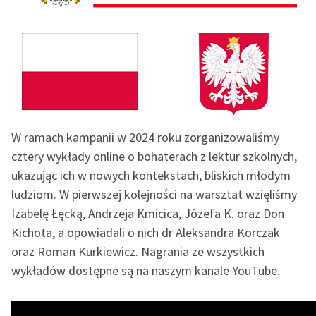
feministycznej
Ręce pełne poezji
Kolekcje edukacyjne
twórców przechodzących
do domeny publicznej,
lektur szkolnych oraz
W ramach kampanii w 2024 roku zorganizowaliśmy
Starego Testamentu
cztery wykłady online o bohaterach z lektur szkolnych,
Odkurzamy bohaterów
ukazując ich w nowych kontekstach, bliskich młodym
ludziom. W pierwszej kolejności na warsztat wzięliśmy
Szkoła Poezji Wolnych
Lektur
Izabelę Łęcką, Andrzeja Kmicica, Józefa K. oraz Don
Kichota, a opowiadali o nich dr Aleksandra Korczak
O nas
oraz Roman Kurkiewicz. Nagrania ze wszystkich
wykładów dostępne są na naszym kanale YouTube.
Kontakt
O projekcie