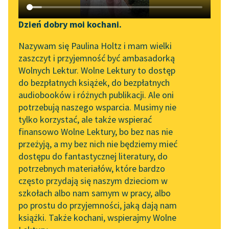
Katalog DAISY
Zgłoś brak utworu
Podkasty o książkach
Dzień dobry moi kochani.
Aktualności
Narzędzia
adres e-mail:
Nazywam się Paulina Holtz i mam wielki
zaszczyt i przyjemność być ambasadorką
„Prokurator Alicja Horn”
Mapa Wolnych Lektur
Wolnych Lektur. Wolne Lektury to dostęp
do słuchania
do bezpłatnych książek, do bezpłatnych
Administratorem danych osobowych jest Fundacja Wolne
Leśmianator
audiobooków i różnych publikacji. Ale oni
Lektury (ul. Marszałkowska 84/92 lok. 125, 00-514 Warszawa).
Byliśmy częścią AI Impact
potrzebują naszego wsparcia. Musimy nie
Podanie danych osobowych jest dobrowolne. Dane są
Przewodnik dla piszących i
Lab
przetwarzane w zakresie niezbędnym do wysyłania
tylko korzystać, ale także wspierać
czytających
newslettera odbiorcom. Osobom, których dane są zbierane,
finansowo Wolne Lektury, bo bez nas nie
Zapraszamy na spotkanie
przysługuje prawo dostępu do treści swoich danych oraz ich
przeżyją, a my bez nich nie będziemy mieć
online z tłumaczkami
poprawiania. Więcej informacji w
polityce prywatności.
dostępu do fantastycznej literatury, do
literatury skandynawskiej
API
potrzebnych materiałów, które bardzo
Spotkanie z Katarzyną
OAI-PMH
często przydają się naszym dzieciom w
Dalej
Tunkiel w Oslo
szkołach albo nam samym w pracy, albo
Widget Wolnych Lektur
po prostu do przyjemności, jaką dają nam
102. lata temu zmarł
książki. Także kochani, wspierajmy Wolne
Przypisy
Joseph Conrad