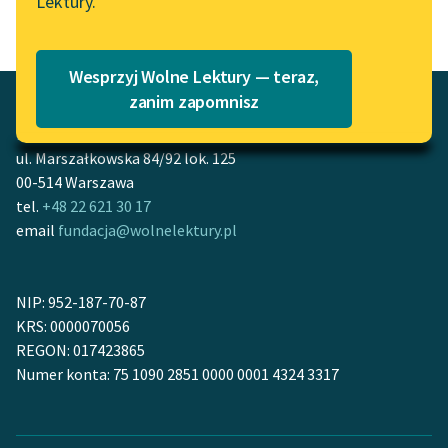
Lektury.
Katalog
Blog
Katalog w formacie PDF
Wesprzyj Wolne Lektury — teraz,
Lektury szkolne i klasyka
zanim zapomnisz
literatury do słuchania dla
Fundacja Wolne Lektury
uczennic i uczniów z
ul. Marszałkowska 84/92 lok. 125
niepełnosprawnościami
00-514 Warszawa
tel.
+48 22 621 30 17
E-kolekcja lektur
email
fundacja@wolnelektury.pl
szkolnych i literatury do
słuchania dla uczennic i
uczniów z
NIP: 952-187-70-87
niepełnosprawnościami
KRS: 0000070056
Feministyczne inspiracje.
REGON: 017423865
Popularyzacja
Numer konta: 75 1090 2851 0000 0001 4324 3317
skandynawskiej literatury
feministycznej