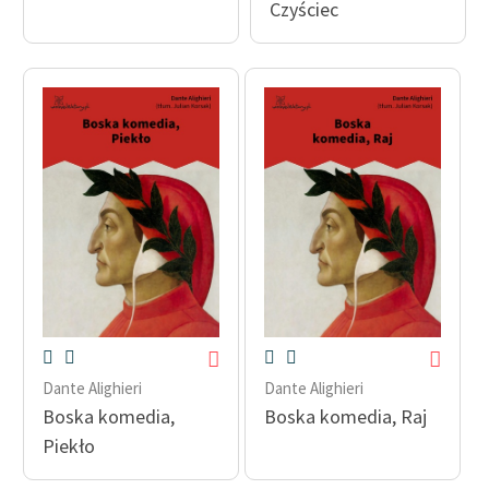
Czyściec
Ręce pełne poezji
Kolekcje edukacyjne
twórców przechodzących
do domeny publicznej,
lektur szkolnych oraz
Starego Testamentu
Odkurzamy bohaterów
Szkoła Poezji Wolnych
Lektur
O nas
Kontakt
Dante Alighieri
Dante Alighieri
O projekcie
Boska komedia,
Boska komedia, Raj
Piekło
Zespół