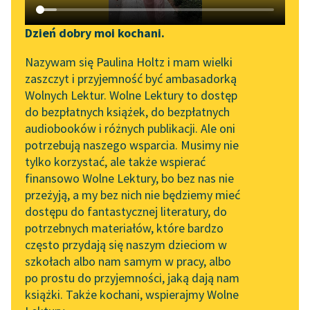
Katalog DAISY
Sortuj:
Zgłoś brak utworu
Podkasty o książkach
Dzień dobry moi kochani.
Aktualności
Twórczość
Narzędzia
Nazywam się Paulina Holtz i mam wielki
zaszczyt i przyjemność być ambasadorką
„Prokurator Alicja Horn”
Mapa Wolnych Lektur
Wolnych Lektur. Wolne Lektury to dostęp
do słuchania
do bezpłatnych książek, do bezpłatnych
Leśmianator
audiobooków i różnych publikacji. Ale oni
Byliśmy częścią AI Impact
potrzebują naszego wsparcia. Musimy nie
Przewodnik dla piszących i
Lab
tylko korzystać, ale także wspierać
czytających
finansowo Wolne Lektury, bo bez nas nie
Zapraszamy na spotkanie
przeżyją, a my bez nich nie będziemy mieć
online z tłumaczkami
dostępu do fantastycznej literatury, do
literatury skandynawskiej
API
potrzebnych materiałów, które bardzo
Spotkanie z Katarzyną
OAI-PMH
często przydają się naszym dzieciom w
Tunkiel w Oslo
szkołach albo nam samym w pracy, albo
Widget Wolnych Lektur
po prostu do przyjemności, jaką dają nam
102. lata temu zmarł
książki. Także kochani, wspierajmy Wolne
Przypisy
Joseph Conrad