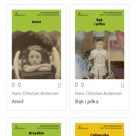
Zasady wykorzystania
Wolnych Lektur
Logotypy
Materiały promocyjne
Polityka prywatności
Regulamin biblioteki
Dane fundacji i
sprawozdania finansowe
Hans Christian Andersen
Hans Christian Andersen
Regulamin darowizn
Anioł
Bąk i piłka
Informacja o treściach
wrażliwych
Deklaracja dostępności