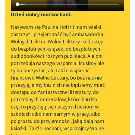
Katalog DAISY
Zgłoś brak utworu
Antoine de Saint Exupéry
Podkasty o książkach
Dzień dobry moi kochani.
Mały Książę
Aktualności
Narzędzia
Nazywam się Paulina Holtz i mam wielki
zaszczyt i przyjemność być ambasadorką
Już wkrótce zaczęła
Spotkanie z Katarzyną
Mapa Wolnych Lektur
Wolnych Lektur. Wolne Lektury to dostęp
go dręczyć swoją
Tunkiel w Oslo
do bezpłatnych książek, do bezpłatnych
trochę humorzastą
Leśmianator
audiobooków i różnych publikacji. Ale oni
próżnością. Na
Wolne Lektury na 32.
potrzebują naszego wsparcia. Musimy nie
Przewodnik dla piszących i
Pol’and’Rock Festivalu
przykład pewnego
tylko korzystać, ale także wspierać
czytających
dnia, mówiąc o...
finansowo Wolne Lektury, bo bez nas nie
„Kochanek Lady
przeżyją, a my bez nich nie będziemy mieć
Chatterley” do słuchania
Czytaj więcej
dostępu do fantastycznej literatury, do
na Wolnych Lekturach
API
potrzebnych materiałów, które bardzo
Nowy audiobook –
OAI-PMH
często przydają się naszym dzieciom w
„Marzenie o Oriencie”
szkołach albo nam samym w pracy, albo
Widget Wolnych Lektur
Sophie Elkan
po prostu do przyjemności, jaką dają nam
książki. Także kochani, wspierajmy Wolne
Przypisy
Motyw: Kobieta
Kolekcja Nadwyraz.com x