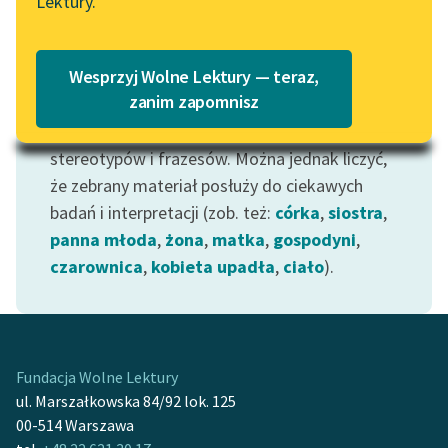
Lektury.
Wolne Lektury – idealna na
Katalog
Fragmenty odnoszące się do tego motywu —
lato
dotyczące zarówno funkcji przypisywanej
Katalog w formacie PDF
Blog
Wesprzyj Wolne Lektury — teraz,
kobiecie w społeczeństwie, oczekiwań wobec
zanim zapomnisz
niej, jak i określające jej odrębność (duchowo-
fizyczną) — zawierać będą zapewne wiele
Lektury szkolne i klasyka
stereotypów i frazesów. Można jednak liczyć,
literatury do słuchania dla
że zebrany materiał posłuży do ciekawych
uczennic i uczniów z
badań i interpretacji (zob. też:
córka
,
siostra
,
niepełnosprawnościami
panna młoda
,
żona
,
matka
,
gospodyni
,
E-kolekcja lektur
czarownica
,
kobieta upadła
,
ciało
).
szkolnych i literatury do
słuchania dla uczennic i
uczniów z
niepełnosprawnościami
Fundacja Wolne Lektury
Feministyczne inspiracje.
ul. Marszałkowska 84/92 lok. 125
Popularyzacja
00-514 Warszawa
skandynawskiej literatury