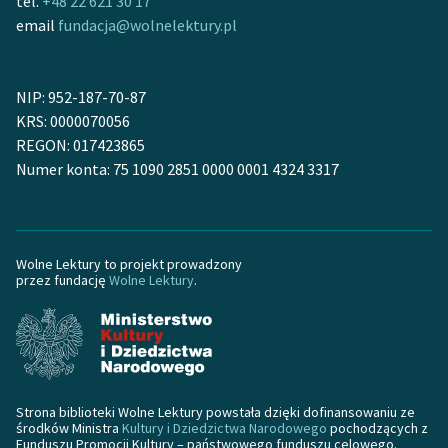
tel.
+48 22 621 30 17
feministycznej
email
fundacja@wolnelektury.pl
Ręce pełne poezji
NIP: 952-187-70-87
Kolekcje edukacyjne
KRS: 0000070056
twórców przechodzących
REGON: 017423865
do domeny publicznej,
Numer konta: 75 1090 2851 0000 0001 4324 3317
lektur szkolnych oraz
Starego Testamentu
Odkurzamy bohaterów
Wolne Lektury to projekt prowadzony
Szkoła Poezji Wolnych
przez fundację
Wolne Lektury
.
Lektur
O nas
Kontakt
Strona biblioteki Wolne Lektury powstała dzięki dofinansowaniu ze
O projekcie
środków Ministra
Kultury i Dziedzictwa Narodowego
pochodzących z
Funduszu Promocji Kultury – państwowego funduszu celowego.