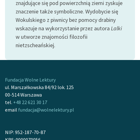
znajdujące się pod powierzchnią ziemi zyskuje
Ręce pełne poezji
znaczenie także symboliczne. Wydobycie się
Kolekcje edukacyjne
Wokulskiego z piwnicy bez pomocy drabiny
twórców przechodzących
wskazuje na wykorzystanie przez autora
Lalki
do domeny publicznej,
w utworze znajomości filozofii
lektur szkolnych oraz
nietzscheańskiej.
Starego Testamentu
Odkurzamy bohaterów
Szkoła Poezji Wolnych
Lektur
Fundacja Wolne Lektury
ul. Marszałkowska 84/92 lok. 125
O nas
00-514 Warszawa
tel.
+48 22 621 30 17
Kontakt
email
fundacja@wolnelektury.pl
O projekcie
Zespół
NIP: 952-187-70-87
KRS: 0000070056