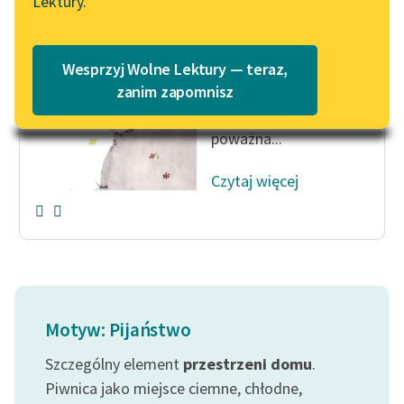
Lektury.
Katalog
Blog
Geograf nie jest kimś,
Katalog w formacie PDF
kto liczy miasta, rzeki,
Wesprzyj Wolne Lektury — teraz,
góry, morza, oceany i
Lektury szkolne i klasyka
zanim zapomnisz
literatury do słuchania dla
pustynie. Zbyt
uczennic i uczniów z
poważna...
niepełnosprawnościami
Czytaj więcej
E-kolekcja lektur
szkolnych i literatury do
słuchania dla uczennic i
uczniów z
niepełnosprawnościami
Feministyczne inspiracje.
Motyw: Pijaństwo
Popularyzacja
skandynawskiej literatury
Szczególny element
przestrzeni
domu
.
feministycznej
Piwnica jako miejsce ciemne, chłodne,