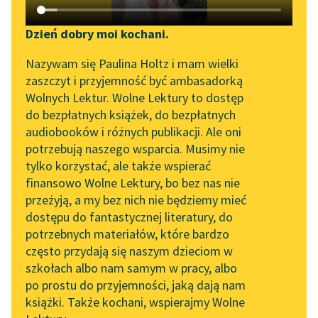
Katalog DAISY
Zgłoś brak utworu
Antoine de Saint Exupéry
Podkasty o książkach
Dzień dobry moi kochani.
Mały Książę
Aktualności
Narzędzia
Nazywam się Paulina Holtz i mam wielki
zaszczyt i przyjemność być ambasadorką
— Piję — odpowiedział
„Prokurator Alicja Horn”
Mapa Wolnych Lektur
Wolnych Lektur. Wolne Lektury to dostęp
pijak z posępną miną.
do słuchania
do bezpłatnych książek, do bezpłatnych
Leśmianator
audiobooków i różnych publikacji. Ale oni
— Dlaczego pijesz? —
Byliśmy częścią AI Impact
potrzebują naszego wsparcia. Musimy nie
Przewodnik dla piszących i
spytał Mały Książę.
Lab
tylko korzystać, ale także wspierać
czytających
finansowo Wolne Lektury, bo bez nas nie
Zapraszamy na spotkanie
— Żeby zapomnieć —
przeżyją, a my bez nich nie będziemy mieć
online z tłumaczkami
odpowiedział pijak...
dostępu do fantastycznej literatury, do
literatury skandynawskiej
API
potrzebnych materiałów, które bardzo
Czytaj więcej
Spotkanie z Katarzyną
OAI-PMH
często przydają się naszym dzieciom w
Tunkiel w Oslo
szkołach albo nam samym w pracy, albo
Widget Wolnych Lektur
po prostu do przyjemności, jaką dają nam
102. lata temu zmarł
Antoine de Saint Exupéry
książki. Także kochani, wspierajmy Wolne
Przypisy
Joseph Conrad
Mały Książę