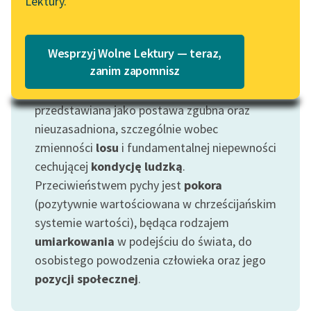
Lektury.
Katalog
Pycha — nadmierna czy nieuzasadniona
duma
Blog
— bywa często głównym elementem
Katalog w formacie PDF
Wesprzyj Wolne Lektury — teraz,
charakteryzującym np. posiadających
władzę
Lektury szkolne i klasyka
zanim zapomnisz
(tak zarówno Kochanowski, jak Mickiewicz i
literatury do słuchania dla
Kochanowski postrzegają
cara
Rosji). Jest
uczennic i uczniów z
przedstawiana jako postawa zgubna oraz
niepełnosprawnościami
nieuzasadniona, szczególnie wobec
E-kolekcja lektur
zmienności
losu
i fundamentalnej niepewności
szkolnych i literatury do
cechującej
kondycję ludzką
.
słuchania dla uczennic i
Przeciwieństwem pychy jest
pokora
uczniów z
(pozytywnie wartościowana w chrześcijańskim
niepełnosprawnościami
systemie wartości), będąca rodzajem
umiarkowania
w podejściu do świata, do
Feministyczne inspiracje.
Popularyzacja
osobistego powodzenia człowieka oraz jego
skandynawskiej literatury
pozycji społecznej
.
feministycznej