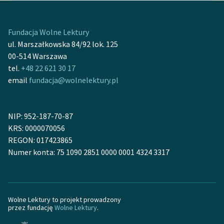
Ręce pełne poezji
Kolekcje edukacyjne
Fundacja Wolne Lektury
twórców przechodzących
ul. Marszałkowska 84/92 lok. 125
do domeny publicznej,
00-514 Warszawa
lektur szkolnych oraz
tel.
+48 22 621 30 17
Starego Testamentu
email
fundacja@wolnelektury.pl
Odkurzamy bohaterów
Szkoła Poezji Wolnych
NIP: 952-187-70-87
Lektur
KRS: 0000070056
REGON: 017423865
O nas
Numer konta: 75 1090 2851 0000 0001 4324 3317
Kontakt
O projekcie
Wolne Lektury to projekt prowadzony
Zespół
przez fundację
Wolne Lektury
.