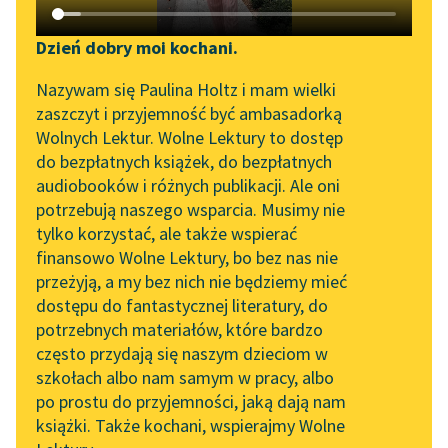
Katalog DAISY
Zgłoś brak utworu
Antoine de Saint Exupéry
Podkasty o książkach
Dzień dobry moi kochani.
Mały Książę
Aktualności
Narzędzia
Nazywam się Paulina Holtz i mam wielki
zaszczyt i przyjemność być ambasadorką
— Ach! Ach! Oto
„Prokurator Alicja Horn”
Mapa Wolnych Lektur
Wolnych Lektur. Wolne Lektury to dostęp
odwiedził mnie
do słuchania
do bezpłatnych książek, do bezpłatnych
admirator! — zawołał
Leśmianator
audiobooków i różnych publikacji. Ale oni
z daleka pyszałek, gdy
Byliśmy częścią AI Impact
potrzebują naszego wsparcia. Musimy nie
Przewodnik dla piszących i
Lab
tylko zauważył Małego
tylko korzystać, ale także wspierać
czytających
Księcia...
finansowo Wolne Lektury, bo bez nas nie
Zapraszamy na spotkanie
przeżyją, a my bez nich nie będziemy mieć
online z tłumaczkami
Czytaj więcej
dostępu do fantastycznej literatury, do
literatury skandynawskiej
API
potrzebnych materiałów, które bardzo
Spotkanie z Katarzyną
OAI-PMH
często przydają się naszym dzieciom w
Tunkiel w Oslo
szkołach albo nam samym w pracy, albo
Widget Wolnych Lektur
po prostu do przyjemności, jaką dają nam
102. lata temu zmarł
książki. Także kochani, wspierajmy Wolne
Przypisy
Motyw: Pycha
Joseph Conrad