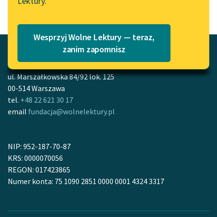
Lektury.
Wolne Lektury – idealna na
Katalog
lato
Katalog w formacie PDF
Blog
Wesprzyj Wolne Lektury — teraz,
zanim zapomnisz
Fundacja Wolne Lektury
Lektury szkolne i klasyka
ul. Marszałkowska 84/92 lok. 125
literatury do słuchania dla
00-514 Warszawa
uczennic i uczniów z
tel.
+48 22 621 30 17
niepełnosprawnościami
email
fundacja@wolnelektury.pl
E-kolekcja lektur
szkolnych i literatury do
NIP: 952-187-70-87
słuchania dla uczennic i
KRS: 0000070056
uczniów z
REGON: 017423865
niepełnosprawnościami
Numer konta: 75 1090 2851 0000 0001 4324 3317
Feministyczne inspiracje.
Popularyzacja
skandynawskiej literatury