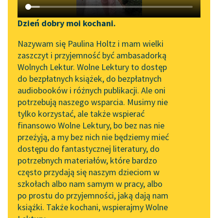
Katalog DAISY
Zgłoś brak utworu
Podkasty o książkach
Dzień dobry moi kochani.
Aktualności
Narzędzia
adres e-mail:
Nazywam się Paulina Holtz i mam wielki
zaszczyt i przyjemność być ambasadorką
Spotkanie z Katarzyną
Mapa Wolnych Lektur
Wolnych Lektur. Wolne Lektury to dostęp
Tunkiel w Oslo
do bezpłatnych książek, do bezpłatnych
Administratorem danych osobowych jest Fundacja Wolne
Leśmianator
audiobooków i różnych publikacji. Ale oni
Lektury (ul. Marszałkowska 84/92 lok. 125, 00-514 Warszawa).
Wolne Lektury na 32.
potrzebują naszego wsparcia. Musimy nie
Podanie danych osobowych jest dobrowolne. Dane są
Przewodnik dla piszących i
Pol’and’Rock Festivalu
przetwarzane w zakresie niezbędnym do wysyłania
tylko korzystać, ale także wspierać
czytających
newslettera odbiorcom. Osobom, których dane są zbierane,
finansowo Wolne Lektury, bo bez nas nie
„Kochanek Lady
przysługuje prawo dostępu do treści swoich danych oraz ich
przeżyją, a my bez nich nie będziemy mieć
Chatterley” do słuchania
poprawiania. Więcej informacji w
polityce prywatności.
dostępu do fantastycznej literatury, do
na Wolnych Lekturach
API
potrzebnych materiałów, które bardzo
Nowy audiobook –
OAI-PMH
często przydają się naszym dzieciom w
Dalej
„Marzenie o Oriencie”
szkołach albo nam samym w pracy, albo
Widget Wolnych Lektur
Sophie Elkan
po prostu do przyjemności, jaką dają nam
książki. Także kochani, wspierajmy Wolne
Przypisy
Kolekcja Nadwyraz.com x