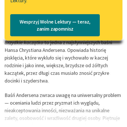
Lektury.
Katalog
Blog
0:00:00
– 0:25:08
Czas do końca: 0:25:08
Katalog w formacie PDF
Wesprzyj Wolne Lektury — teraz,
Lektury szkolne i klasyka
zanim zapomnisz
literatury do słuchania dla
uczennic i uczniów z
Brzydkie kaczątko
to jedna z najsłynniejszych baśni
niepełnosprawnościami
Hansa Chrystiana Andersena. Opowiada historię
pisklęcia, które wykluło się i wychowało w kaczej
E-kolekcja lektur
rodzinie i jako inne, większe, brzydsze od żółtych
szkolnych i literatury do
kaczątek, przez długi czas musiało znosić przykre
słuchania dla uczennic i
docinki i szyderstwa.
uczniów z
niepełnosprawnościami
Baśń Andersena zwraca uwagę na uniwersalny problem
Feministyczne inspiracje.
— oceniania ludzi przez pryzmat ich wyglądu,
Popularyzacja
nieakceptowania inności, niezważania na unikalne
skandynawskiej literatury
zalety, osobowość i wrażliwość drugiej osoby. Piętnuje
feministycznej
także niewłaściwą postawę wobec osób odmiennych