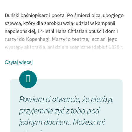
Duński baśniopisarz i poeta. Po śmierci ojca, ubogiego
szewca, który dla zarobku wziął udział w kampanii
napoleońskiej, 14-letni Hans Christian opuścił dom i
ruszył do Kopenhagi. Marzył o teatrze, lecz ani jego
występy aktorskie, ani dzieła sceniczne (debiut 1829 r.
Miłość na Wieży Mikołaja
) nie zyskały uznania. Dzięki
stypendium królewskiemu (1822) i wsparciu życzliwych
Czytaj więcej
ludzi skończył szkołę i został sławnym autorem. W
uznaniu zasług otrzymał tytuł profesora (1851) i radcy
(1874). Przyjaźnił się m.in. z Dickensem i braćmi Grimm.
Andersen podkreślał, że jego baśnie są utworami
e niezbyt
— Pójdę sobie w świat chyba
— K
poważnymi, nie tylko dla dzieci, ale i dla dorosłych.
ą pod
— rzekło kaczę.
za
autor: Kamil Jackowicz
esz mi
— Otwarta droga, nikt cię tu
zan