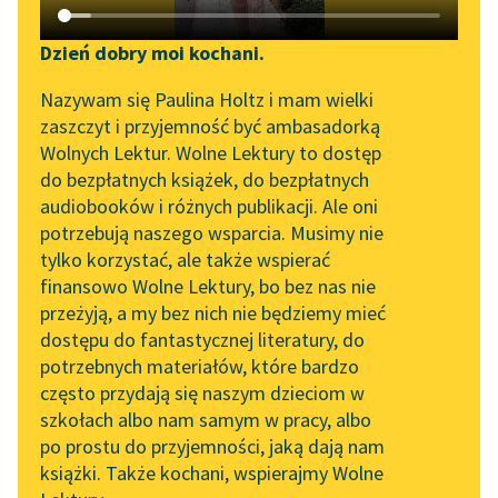
Katalog DAISY
Zgłoś brak utworu
Podkasty o książkach
Dzień dobry moi kochani.
Aktualności
Narzędzia
Nazywam się Paulina Holtz i mam wielki
zaszczyt i przyjemność być ambasadorką
„Prokurator Alicja Horn”
Mapa Wolnych Lektur
Wolnych Lektur. Wolne Lektury to dostęp
pobierz audiobook
do słuchania
do bezpłatnych książek, do bezpłatnych
Leśmianator
audiobooków i różnych publikacji. Ale oni
pobierz książkę
Byliśmy częścią AI Impact
potrzebują naszego wsparcia. Musimy nie
Przewodnik dla piszących i
Lab
tylko korzystać, ale także wspierać
czytających
finansowo Wolne Lektury, bo bez nas nie
Zapraszamy na spotkanie
czytaj online
przeżyją, a my bez nich nie będziemy mieć
online z tłumaczkami
dostępu do fantastycznej literatury, do
literatury skandynawskiej
API
potrzebnych materiałów, które bardzo
Spotkanie z Katarzyną
OAI-PMH
Czyta:
Katarzyna Maciąg
, reż.
Jakub Kowalski
często przydają się naszym dzieciom w
Tunkiel w Oslo
szkołach albo nam samym w pracy, albo
Widget Wolnych Lektur
po prostu do przyjemności, jaką dają nam
1×
102. lata temu zmarł
książki. Także kochani, wspierajmy Wolne
Przypisy
Joseph Conrad