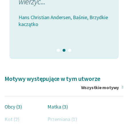
nie zatrzymuje.
plu
I...
pot
ie, Brzydkie
Hans Christian Andersen, Baśnie, Brzydkie
Hans
kaczątko
kacz
Motywy występujące w tym utworze
Wszystkie motywy
Obcy (3)
Matka (3)
Kot (2)
Przemiana (1)