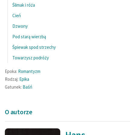
Ślimak i róża
Cień
Dzwony
Pod starą wierzbą
Śpiewak spod strzechy
Towarzysz podróży
Epoka:
Romantyzm
Rodzaj:
Epika
Gatunek:
Baśń
O autorze
Hans