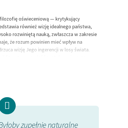
filozofię oświeceniową — krytykujący
rzedstawia również wizję idealnego państwa,
ysoko rozwiniętą nauką, zwłaszcza w zakresie
znaje, że rozum powinien mieć wpływ na
drzuca wizję Jego ingerencji w losy świata.
ii literatury, powieść została umieszczona w
az jako PDF.
gnano
Żył w sąsiedztwie sławny
Marcin zwła