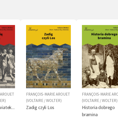
ł pióra. Stał się wzorcową postacią europejskiego
ka (1)
Prawo (1)
Skarb (1)
Zwier
ualisty.
(1)
Przemiana (1)
Korzyść (1)
Ojciec
1)
Cierpienie (1)
Nauczyciel (1)
Wizja 
(1)
Siostra (1)
Śpiew (1)
Los (1
1)
Gość (1)
Wolność (1)
Nauka
 (1)
Podróż (1)
Robotnik (1)
List (
erdzie (1)
Diabeł (1)
Raj (1)
Kobie
ka (1)
Okrucieństwo (1)
 AROUET
FRANÇOIS-MARIE AROUET
FRANÇOIS-MARIE AR
TER)
(VOLTAIRE / WOLTER)
(VOLTAIRE / WOLTER)
iatek...
Zadig czyli Los
Historia dobrego
bramina