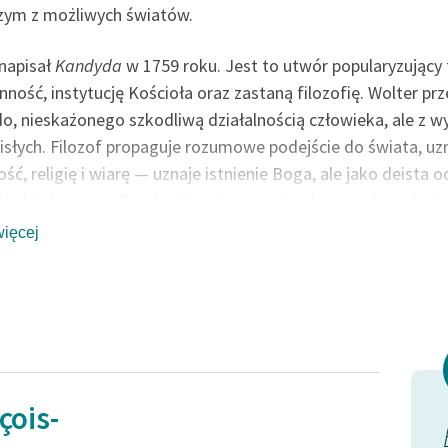
szym z możliwych światów.
Odkurzamy bohaterów
Szkoła Poezji Wolnych Lektur
napisał
Kandyda
w 1759 roku. Jest to utwór popularyzujący 
ność, instytucję Kościoła oraz zastaną filozofię. Wolter p
o, nieskażonego szkodliwą działalnością człowieka, ale z w
isłych. Filozof propaguje rozumowe podejście do świata, u
ść, religię i wiarę — uznaje istnienie Boga, ale jako deista o
d
był jednym z najbardziej kontrowersyjnych utworów w histor
e Ksiąg Zakazanych.
więcej
k
Kandyd
Woltera jest dostępny w formatach EPUB i MOBI or
eści:
łumacza
ak Kandyd chował się w pięknym zamku i jak go stamtąd wy
ak Kandyd dostał się między Bułgarów
çois-
dochodził
Byłoby zupełnie naturalne
k Kandyd umknął z armii Bułgarów i co mu się przytrafiło