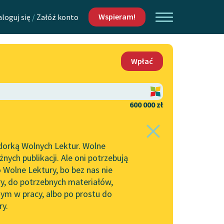
Wspieram!
aloguj się
/
Załóż konto
O nas
Wpłać
Lektur
Kontakt
O projekcie
600 000 zł
 piszących i
Zespół
dorką Wolnych Lektur. Wolne
Zasady wykorzystania
ych publikacji. Ale oni potrzebują
Wolnych Lektur
 Wolne Lektury, bo bez nas nie
Logotypy
ry, do potrzebnych materiałów,
ym w pracy, albo po prostu do
h Lektur
Materiały promocyjne
ry.
Polityka prywatności