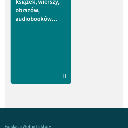
książek, wierszy,
obrazów,
audiobooków…
Fundacja Wolne Lektury