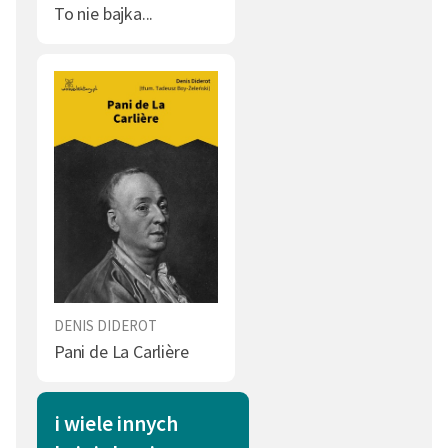
To nie bajka...
Poeta (1)
Śmierć (1)
Bogactwo (1)
Zwierzęta (1)
Szczęście (1)
Filozof (1)
Rozum (1)
Więzienie (1)
Książka (1)
Przysięga (1)
Podstęp (1)
Siła (1)
Bóg (1)
DENIS DIDEROT
Pani de La Carlière
i wiele innych