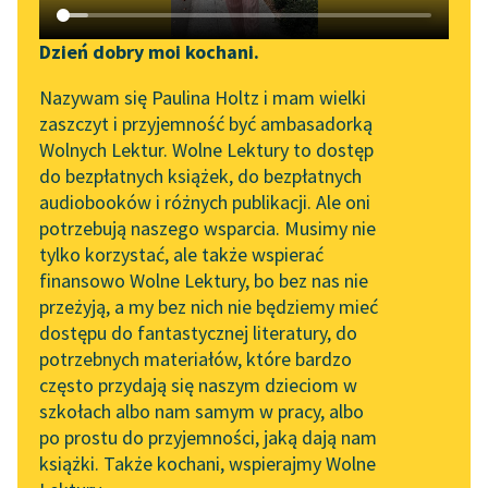
Katalog DAISY
Zgłoś brak utworu
Podkasty o książkach
Dzień dobry moi kochani.
Aktualności
Narzędzia
Nazywam się Paulina Holtz i mam wielki
zaszczyt i przyjemność być ambasadorką
Zapraszamy na spotkanie
Mapa Wolnych Lektur
Wolnych Lektur. Wolne Lektury to dostęp
online z tłumaczkami
do bezpłatnych książek, do bezpłatnych
Leśmianator
literatury skandynawskiej
audiobooków i różnych publikacji. Ale oni
pobierz książkę
potrzebują naszego wsparcia. Musimy nie
Przewodnik dla piszących i
Spotkanie z Katarzyną
tylko korzystać, ale także wspierać
czytających
Tunkiel w Oslo
finansowo Wolne Lektury, bo bez nas nie
czytaj online
przeżyją, a my bez nich nie będziemy mieć
Wolne Lektury na 32.
dostępu do fantastycznej literatury, do
Pol’and’Rock Festivalu
API
potrzebnych materiałów, które bardzo
„Wszystko, co nam się trafia dobrego lub złego na
„Kochanek Lady
OAI-PMH
często przydają się naszym dzieciom w
ziemi, jest zapisane w górze. Czy zna pan jaki sposób,
Chatterley” do słuchania
szkołach albo nam samym w pracy, albo
Widget Wolnych Lektur
aby wymazać to pismo?” — pyta tytułowy Kubuś,
na Wolnych Lekturach
po prostu do przyjemności, jaką dają nam
wyrażając w tych słowach swoje filozoficzne
credo
.
książki. Także kochani, wspierajmy Wolne
Przypisy
Nowy audiobook –
Kubuś Fatalista i jego pan
Denisa Diderota to