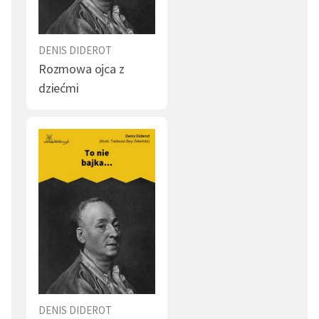
Wierność (1)
Kara (1)
Rycerz (1)
Żołnierz (1)
DENIS DIDEROT
Rozmowa ojca z
Żebrak (1)
Pamięć (1)
dziećmi
Zemsta (1)
Przeczucie (1)
Gość (1)
Wojna (1)
Pobożność (1)
Chłop (1)
Gospodarz (1)
Kaleka (1)
Nuda (1)
Interes (1)
Ojciec (1)
Życie jako wędrówka (1)
Natura (1)
Kłótnia (1)
DENIS DIDEROT