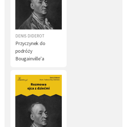
Ciało (2)
Podróż (2)
Literat (2)
Twórczość (2)
Kradzież (2)
Pojedynek (2)
DENIS DIDEROT
Przyczynek do
Dobro (2)
Zło (2)
podróży
Bougainville'a
Ambicja (2)
Współczucie (2)
Religia (1)
Syn (1)
Prawda (1)
Małżeństwo (1)
Grzech (1)
Milczenie (1)
Własność (1)
Honor (1)
Miłość (1)
Czas (1)