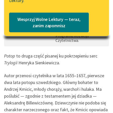
Lektury.
Wolne Lektury – idealna na
Czas do końca: 49:17:16
Katalog
lato
Dofinansowano ze
Katalog w formacie PDF
środków: Priorytet 4
Blog
Wesprzyj Wolne Lektury — teraz,
Udostępnienie publikacji w
zanim zapomnisz
formatach cyfrowych w
ramach Narodowego
Programu Rozwoju
Lektury szkolne i klasyka
Czytelnictwa.
literatury do słuchania dla
uczennic i uczniów z
niepełnosprawnościami
Potop
to druga część pisanej ku pokrzepieniu serc
Trylogii
Henryka Sienkiewicza.
E-kolekcja lektur
szkolnych i literatury do
Autor przenosi czytelnika w lata 1655–1657, pierwsze
słuchania dla uczennic i
dwa lata potopu szwedzkiego. Główny bohater to
uczniów z
Andrzej Kmicic, młody chorąży, warchoł i hulaka. Ma
niepełnosprawnościami
poślubić — zgodnie z testamentem jej dziadka —
Feministyczne inspiracje.
Aleksandrę Billewiczównę. Dziewczynie nie podoba się
Popularyzacja
charakter narzeczonego oraz fakt, że Kmicic opowiada
skandynawskiej literatury