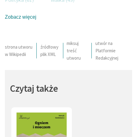
Zdrada (49)
Patriota (45)
Zobacz więcej
Religia (42)
Ojczyzna (41)
Przemiana (34)
Szlachcic (31)
miksuj
utwór na
strona utworu
źródłowy
treść
Platformie
Okrucieństwo (31)
Król (31)
w Wikipedii
plik XML
utworu
Redakcyjnej
Odwaga (30)
Pozory (30)
Podstęp (30)
Honor (28)
Czytaj także
Krew (28)
Obyczaje (27)
List (27)
Przywódca (27)
Kobieta (25)
Zemsta (25)
Rycerz (24)
Wierność (24)