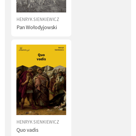
Śmierć bohaterska (16)
Małżeństwo (16)
HENRYK SIENKIEWICZ
Zwątpienie (15)
Gniew (15)
Pan Wołodyjowski
Kłamstwo (14)
Przemoc (14)
Choroba (14)
Bogactwo (14)
Wróg (14)
Pobożność (14)
Uczta (14)
Przyjaźń (14)
Interes (13)
Alkohol (12)
Zabawa (12)
Poświęcenie (12)
Łzy (12)
Mądrość (11)
HENRYK SIENKIEWICZ
Chłop (11)
Flirt (11)
Quo vadis