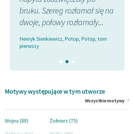
przeciwgruźlicze dla dzieci w Bystrem; wyjechawszy do
bruku. Szereg rozłamał się na
którz
Szwajcarii w 1914 r. organizował pomoc ofiarom wojny
 już...
dwoje, połowy rozłamały...
Jadąc 
w Polsce.
autor: Cezary Ryska
, tom
Henryk Sienkiewicz, Potop, Potop, tom
Henryk S
pierwszy
pierwsz
Motywy występujące w tym utworze
Wszystkie motywy
Wojna (88)
Żołnierz (75)
Polityka (61)
Walka (49)