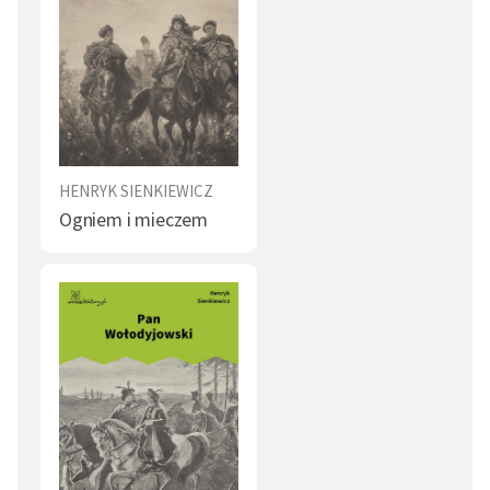
Wierzenia (23)
Miłość (23)
Zabobony (22)
Imię (22)
Pozycja społeczna (21)
Cnota (21)
Obcy (21)
Grzech (20)
HENRYK SIENKIEWICZ
Ogniem i mieczem
Śmierć (19)
Matka Boska (18)
Hańba (18)
Ambicja (17)
Sumienie (17)
Sława (17)
Pycha (17)
Przysięga (16)
Omen (16)
Miłość niespełniona (16)
Modlitwa (16)
Śmiech (16)