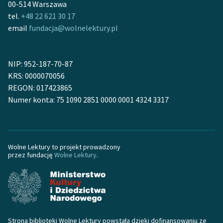
Zwierzęta (6)
Jedzenie (6)
00-514 Warszawa
tel.
+48 22 621 30 17
Kara (6)
Wina (6)
email
fundacja@wolnelektury.pl
Koń (6)
Ojciec (6)
NIP: 952-187-70-87
Chciwość (6)
Czary (6)
KRS: 0000070056
REGON: 017423865
Polowanie (6)
Wzrok (6)
Numer konta: 75 1090 2851 0000 0001 4324 3317
Gospodarz (5)
Pocałunek (5)
Zazdrość (5)
Oświadczyny (5)
Wolne Lektury to projekt prowadzony
Nienawiść (5)
Sąd (5)
przez fundację
Wolne Lektury
.
Muzyka (5)
Konflikt wewnętrzny (5)
Głód (5)
Mieszczanin (4)
Pogarda (4)
Dama (4)
Strona biblioteki Wolne Lektury powstała dzięki dofinansowaniu ze