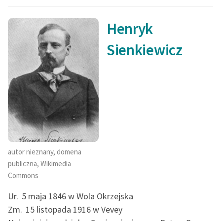
Zespół
Henryk
Zasady wykorzystania
Sienkiewicz
Wolnych Lektur
Logotypy
Materiały promocyjne
Polityka prywatności
Regulamin biblioteki
autor nieznany, domena
Dane fundacji i
publiczna, Wikimedia
sprawozdania finansowe
Commons
Regulamin darowizn
Ur.
5 maja 1846 w Wola Okrzejska
Informacja o treściach
Zm.
15 listopada 1916 w Vevey
wrażliwych