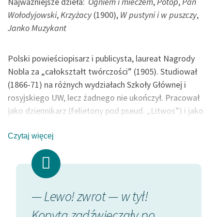
Najważniejsze dzieła:
Ogniem i mieczem
,
Potop
,
Pan
Wołodyjowski
,
Krzyżacy
(1900),
W pustyni i w puszczy
,
Deklaracja dostępności
Janko Muzykant
Polski powieściopisarz i publicysta, laureat Nagrody
Nobla za „całokształt twórczości” (1905). Studiował
(1866-71) na różnych wydziałach Szkoły Głównej i
rosyjskiego UW, lecz żadnego nie ukończył. Pracował
jako dziennikarz (felietony pod pseud. „Litwos”) i jako
korespondent w Ameryce Pn. (1876-78). Wiele
podróżował (Konstantynopol, Ateny, Zanzibar).
Czytaj więcej
Debiutował w 1872 r. powieścią współczesną
Na marne
oraz tendencyjnymi nowelami
Humoreski z teki
Worszyłły
. Sławę przyniosły mu powieści historyczne.
Działacz społeczny: ufundował (1889) stypendium, z
j.
— Lewo! zwrot — w tył!
— To 
którego korzystali m.in. Wyspiański, Konopnicka,
szedł
Kopyta zadźwięczały po
której
Przybyszewski i Tetmajer; założył sanatorium