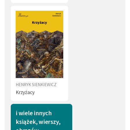
Konflikt (11)
Pieniądz (10)
Strój (10)
Sługa (10)
Grzeczność (10)
Władza (9)
Uroda (9)
Obowiązek (9)
Pochlebstwo (9)
Duma (9)
Upadek (9)
Ogień (9)
Siła (9)
Trup (8)
HENRYK SIENKIEWICZ
Krzyżacy
Naród (8)
Pan (8)
Tajemnica (8)
Proroctwo (8)
i wiele innych
Światło (8)
Cierpienie (8)
książek, wierszy,