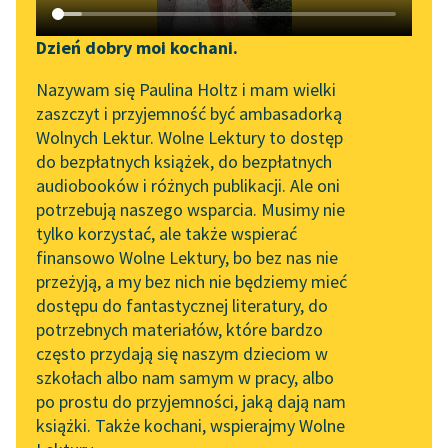
Katalog DAISY
Zgłoś brak utworu
Podkasty o książkach
Dzień dobry moi kochani.
Aktualności
Narzędzia
Nazywam się Paulina Holtz i mam wielki
pobierz audiobook
zaszczyt i przyjemność być ambasadorką
Spotkanie z Katarzyną
Mapa Wolnych Lektur
Wolnych Lektur. Wolne Lektury to dostęp
Tunkiel w Oslo
pobierz książkę
do bezpłatnych książek, do bezpłatnych
Leśmianator
audiobooków i różnych publikacji. Ale oni
Wolne Lektury na 32.
potrzebują naszego wsparcia. Musimy nie
Przewodnik dla piszących i
Pol’and’Rock Festivalu
tylko korzystać, ale także wspierać
czytających
czytaj online
finansowo Wolne Lektury, bo bez nas nie
„Kochanek Lady
przeżyją, a my bez nich nie będziemy mieć
Chatterley” do słuchania
dostępu do fantastycznej literatury, do
na Wolnych Lekturach
API
Czyta:
Jasiek Staszczyk
, reż.
Jasiek Staszczyk
potrzebnych materiałów, które bardzo
Nowy audiobook –
OAI-PMH
często przydają się naszym dzieciom w
„Marzenie o Oriencie”
1×
Roz.
szkołach albo nam samym w pracy, albo
Widget Wolnych Lektur
Sophie Elkan
po prostu do przyjemności, jaką dają nam
tom 1, rozdział 1
książki. Także kochani, wspierajmy Wolne
Przypisy
Kolekcja Nadwyraz.com x
0:00:00
– 0:51:51