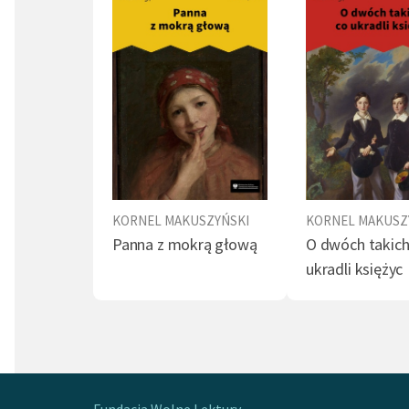
na pary
Przysięga (1)
Krzywda (1)
Duma 
towarzy
Natura (1)
Testament (1)
Pożar 
między 
Spotkanie (1)
W 1911 
Bażeńsk
Ukraini
literac
osiedli
KORNEL MAKUSZYŃSKI
KORNEL MAKUSZ
Makuszy
Panna z mokrą głową
O dwóch takich
środowi
ukradli księżyc
rozpędu
śpiewac
W Warsz
powsta