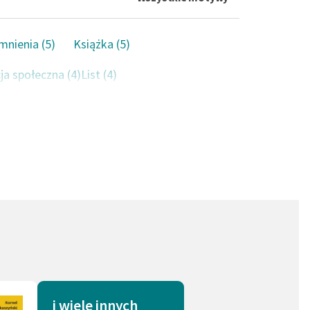
nienia (5)
Książka (5)
ja społeczna (4)
List (4)
enie (3)
Rodzina (3)
ć (3)
Bieda (3)
kt (2)
Matka (2)
)
Dom (1)
two (1)
Pogrzeb (1)
(1)
Tajemnica (1)
iństwo (1)
Strach (1)
i wiele innych