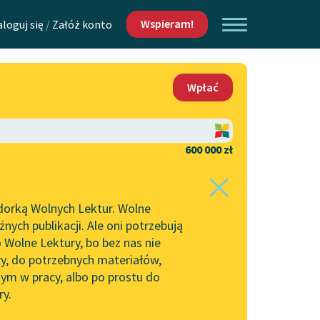
Wspieram!
aloguj się
/
Załóż konto
O nas
Wpłać
Lektur
Kontakt
O projekcie
600 000 zł
 piszących i
Zespół
dorką Wolnych Lektur. Wolne
Zasady wykorzystania
ych publikacji. Ale oni potrzebują
Wolnych Lektur
 Wolne Lektury, bo bez nas nie
Logotypy
ry, do potrzebnych materiałów,
ym w pracy, albo po prostu do
h Lektur
Materiały promocyjne
ry.
Polityka prywatności