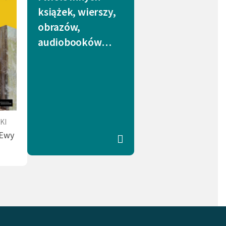
1)
Dobro (1)
książek, wierszy,
obrazów,
trofa (1)
Góry (1)
audiobooków…
KI
 Ewy