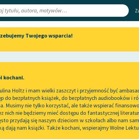
Z
rzebujemy Twojego wsparcia!
Aktualności
Narzędzia
e Lektury
Zapraszamy na spotkanie
Mapa Wolnych 
online z tłumaczkami
irmami
Leśmianator
literatury skandynawskiej
ewsletter
Przewodnik dla
Spotkanie z Katarzyną Tunkiel
i kochani.
czytających
w Oslo
lina Holtz i mam wielki zaszczyt i przyjemność być ambasa
Wolne Lektury na 32.
l Makuszyński
p do bezpłatnych książek, do bezpłatnych audiobooków i różn
Pol’and’Rock Festivalu
API
ntura o Basię
. Musimy nie tylko korzystać, ale także wspierać finansowo
ce redakcyjne
„Kochanek Lady Chatterley”
OAI-PMH
ez nich nie będziemy mieć dostępu do fantastycznej literatu
do słuchania na Wolnych
ęsto przydają się naszym dzieciom w szkołach albo nam sam
Lekturach
Widget Wolnyc
ką dają nam książki. Także kochani, wspierajmy Wolne Lektu
oru
Nowy audiobook – „Marzenie
Przypisy
o Oriencie” Sophie Elkan