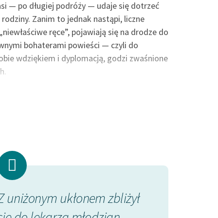
si — po długiej podróży — udaje się dotrzeć
odziny. Zanim to jednak nastąpi, liczne
„niewłaściwe ręce”, pojawiają się na drodze do
wnymi bohaterami powieści — czyli do
obie wdziękiem i dyplomacją, godzi zwaśnione
h.
one o wszystkim władze nie mogły sobie
Babka Barbara ułożyła plan, a panna Stasia i
isława nie widziała nigdy zbójcy, więc w roli
ożone panie przeszukiwały ogrody i parki,
ułki dla dzieci. Nigdzie nie było śladu Basi…”
ość. Nastoletnia Basia, mieszkająca w domu
Z uniżonym ukłonem zbliżył
Basia siedzi
y ojciec nadal żyje. Uparta nastolatka
j się odnaleźć ukochanego tatę? A jeśli tak,
się do lekarza młodzian,
wagonu jak