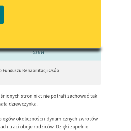
czytaj online
Regulamin biblioteki
macie PDF
Dane fundacji i sprawozdania
finansowe
Regulamin darowizn
Rozdziały
Informacja o treściach
wrażliwych
0
– 0:28:14
Deklaracja dostępności
Funduszu Rehabilitacji Osób
śnionych stron nikt nie potrafi zachować tak
mała dziewczynka.
biegów okoliczności i dynamicznych zwrotów
iach traci oboje rodziców. Dzięki zupełnie