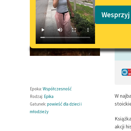
Podkasty o książkach
Wesprzyj
Czyta:
Epoka:
Współczesność
W najba
Rodzaj:
Epika
stoick
Gatunek:
powieść dla dzieci i
młodzieży
Książk
akcji h